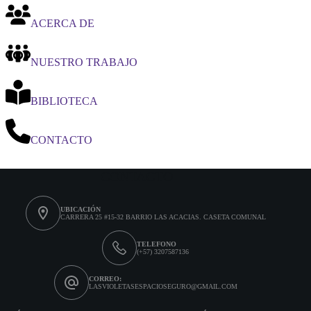
ACERCA DE
NUESTRO TRABAJO
BIBLIOTECA
CONTACTO
CONTACTO
UBICACIÓN
CARRERA 25 #15-32 BARRIO LAS ACACIAS. CASETA COMUNAL
TELEFONO
(+57) 3207587136​
CORREO:
LASVIOLETASESPACIOSEGURO@GMAIL.COM