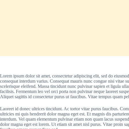
Lorem ipsum dolor sit amet, consectetur adipiscing elit, sed do eiusmo
consequat interdum varius. Consequat mauris nunc congue nisi vitae sus
scelerisque eleifend. Massa tincidunt nunc pulvinar sapien et ligula ull
facilisis. Fermentum leo vel orci porta non pulvinar neque laoreet susp
Aliquet sagittis id consectetur purus ut faucibus. Vitae tempus quam p
Laoreet id donec ultrices tincidunt. Ac tortor vitae purus faucibus. C
ultricies mi quis hendrerit dolor magna eget est. Et magnis dis parturi
interdum. Vel quam elementum pulvinar etiam non quam lacus suspendisse 
dolor magna eget est lorem. Ut etiam sit amet nisl purus. Vitae proin sa