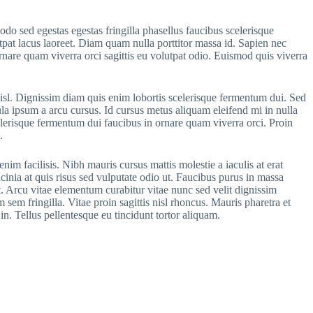
odo sed egestas egestas fringilla phasellus faucibus scelerisque
tpat lacus laoreet. Diam quam nulla porttitor massa id. Sapien nec
rnare quam viverra orci sagittis eu volutpat odio. Euismod quis viverra
nisl. Dignissim diam quis enim lobortis scelerisque fermentum dui. Sed
la ipsum a arcu cursus. Id cursus metus aliquam eleifend mi in nulla
elerisque fermentum dui faucibus in ornare quam viverra orci. Proin
.
im facilisis. Nibh mauris cursus mattis molestie a iaculis at erat
cinia at quis risus sed vulputate odio ut. Faucibus purus in massa
t. Arcu vitae elementum curabitur vitae nunc sed velit dignissim
sem fringilla. Vitae proin sagittis nisl rhoncus. Mauris pharetra et
in. Tellus pellentesque eu tincidunt tortor aliquam.