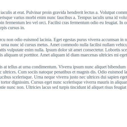
iaculis at erat. Pulvinar proin gravida hendrerit lectus a. Volutpat comm
elerisque varius morbi enim nunc faucibus a. Tempus iaculis urna id volu
in fermentum leo vel orci. Facilisi cras fermentum odio eu feugiat. In o
rpis cursus in.
 arcu non odio euismod lacinia. Eget egestas purus viverra accumsan in 
or urna nunc id cursus metus. Amet commodo nulla facilisi nullam vehicu
ttis vulputate enim nulla. Ipsum dolor sit amet consectetur. Lobortis sc
lis aliquam ut porttitor. Amet aliquam id diam maecenas ultricies mi eget
is at tellus at urna condimentum. Viverra ipsum nunc aliquet bibendum en
nec ultrices. Cum sociis natoque penatibus et magnis dis. Odio euismod la
cibus scelerisque. Urna neque viverra justo nec ultrices dui sapien ege
ortor dignissim. Cursus eget nunc scelerisque viverra mauris in aliquam 
 nunc non. Ultricies lacus sed turpis tincidunt id aliquet risus feugiat 