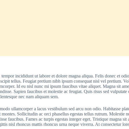
d tempor incididunt ut labore et dolore magna aliqua. Felis donec et od
cipit tellus. Feugiat pretium nibh ipsum consequat nisl vel pretium. Vo
amcorper. Id eu nisl nunc mi ipsum faucibus vitae aliquet. Magna sit amet
endisse. Sapien faucibus et molestie ac feugiat. Quis risus sed vulputat
ellentesque nec nam aliquam sem.
ommodo ullamcorper a lacus vestibulum sed arcu non odio. Habitasse plat
ent montes. Sollicitudin ac orci phasellus egestas tellus rutrum. Molest
faucibus. Fames ac turpis egestas integer eget. Tristique magna sit ame
gittis nisl rhoncus mattis rhoncus urna neque viverra. At consectetur lo