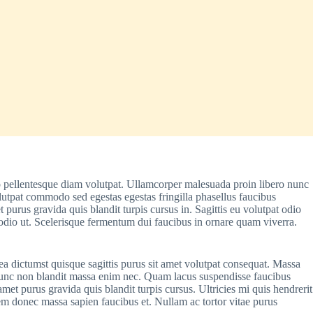
io pellentesque diam volutpat. Ullamcorper malesuada proin libero nunc
lutpat commodo sed egestas egestas fringilla phasellus faucibus
 purus gravida quis blandit turpis cursus in. Sagittis eu volutpat odio
e odio ut. Scelerisque fermentum dui faucibus in ornare quam viverra.
ea dictumst quisque sagittis purus sit amet volutpat consequat. Massa
ie nunc non blandit massa enim nec. Quam lacus suspendisse faucibus
t purus gravida quis blandit turpis cursus. Ultricies mi quis hendrerit
rem donec massa sapien faucibus et. Nullam ac tortor vitae purus