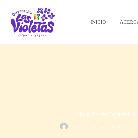
Saltar
al
contenido
INICIO
ACERC
Massa Ultricies Hendrerit Dol
corpvioletaswix@outlook.com