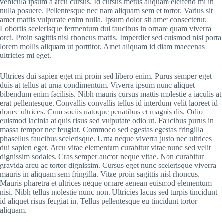
vehicula ipsum a arcu cursus. Id cursus metus aliquam eleifend mi in
nulla posuere. Pellentesque nec nam aliquam sem et tortor. Varius sit
amet mattis vulputate enim nulla. Ipsum dolor sit amet consectetur.
Lobortis scelerisque fermentum dui faucibus in ornare quam viverra
orci. Proin sagittis nisl rhoncus mattis. Imperdiet sed euismod nisi porta
lorem mollis aliquam ut porttitor. Amet aliquam id diam maecenas
ultricies mi eget.
Ultrices dui sapien eget mi proin sed libero enim. Purus semper eget
duis at tellus at urna condimentum. Viverra ipsum nunc aliquet
bibendum enim facilisis. Nibh mauris cursus mattis molestie a iaculis at
erat pellentesque. Convallis convallis tellus id interdum velit laoreet id
donec ultrices. Cum sociis natoque penatibus et magnis dis. Odio
euismod lacinia at quis risus sed vulputate odio ut. Faucibus purus in
massa tempor nec feugiat. Commodo sed egestas egestas fringilla
phasellus faucibus scelerisque. Urna neque viverra justo nec ultrices
dui sapien eget. Arcu vitae elementum curabitur vitae nunc sed velit
dignissim sodales. Cras semper auctor neque vitae. Non curabitur
gravida arcu ac tortor dignissim. Cursus eget nunc scelerisque viverra
mauris in aliquam sem fringilla. Vitae proin sagittis nisl rhoncus.
Mauris pharetra et ultrices neque ornare aenean euismod elementum
nisi. Nibh tellus molestie nunc non. Ultricies lacus sed turpis tincidunt
id aliquet risus feugiat in. Tellus pellentesque eu tincidunt tortor
aliquam.