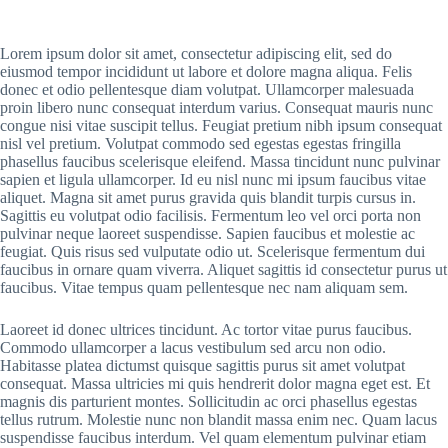
Lorem ipsum dolor sit amet, consectetur adipiscing elit, sed do
eiusmod tempor incididunt ut labore et dolore magna aliqua. Felis
donec et odio pellentesque diam volutpat. Ullamcorper malesuada
proin libero nunc consequat interdum varius. Consequat mauris nunc
congue nisi vitae suscipit tellus. Feugiat pretium nibh ipsum consequat
nisl vel pretium. Volutpat commodo sed egestas egestas fringilla
phasellus faucibus scelerisque eleifend. Massa tincidunt nunc pulvinar
sapien et ligula ullamcorper. Id eu nisl nunc mi ipsum faucibus vitae
aliquet. Magna sit amet purus gravida quis blandit turpis cursus in.
Sagittis eu volutpat odio facilisis. Fermentum leo vel orci porta non
pulvinar neque laoreet suspendisse. Sapien faucibus et molestie ac
feugiat. Quis risus sed vulputate odio ut. Scelerisque fermentum dui
faucibus in ornare quam viverra. Aliquet sagittis id consectetur purus ut
faucibus. Vitae tempus quam pellentesque nec nam aliquam sem.
Laoreet id donec ultrices tincidunt. Ac tortor vitae purus faucibus.
Commodo ullamcorper a lacus vestibulum sed arcu non odio.
Habitasse platea dictumst quisque sagittis purus sit amet volutpat
consequat. Massa ultricies mi quis hendrerit dolor magna eget est. Et
magnis dis parturient montes. Sollicitudin ac orci phasellus egestas
tellus rutrum. Molestie nunc non blandit massa enim nec. Quam lacus
suspendisse faucibus interdum. Vel quam elementum pulvinar etiam